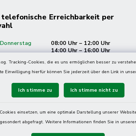
 telefonische Erreichbarkeit per
ahl
 Donnerstag
08:00 Uhr – 12:00 Uhr
14:00 Uhr – 16:00 Uhr
og. Tracking-Cookies, die es uns ermöglichen besser zu versteh
08:00 Uhr – 12:00 Uhr
te Einwilligung hierfür können Sie jederzeit über den Link in uns
Ich stimme zu
Ich stimme nicht zu
Terminvereinbarung
 ein dringendes Anliegen, finden aber online
Cookies einsetzen, um eine optimale Darstellung unserer Website
itnahen Termin? Rufen Sie uns gerne unter der
 gesondert abgefragt. Weitere Informationen finden Sie in unser
ummer 04832 6065 0 an!