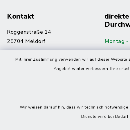
Kontakt
direkte
Durchw
Roggenstraße 14
25704 Meldorf
Montag -
04832 6065-0
Mit Ihrer Zustimmung verwenden wir auf dieser Website s
Freitag
04832 6065-215
Angebot weiter verbessern. Ihre erteil
info@mitteldithmarschen.de
Online-
Amt Mitteldithmarschen
Haben Sie
Wir weisen darauf hin, dass wir technisch notwendige 
keinen ze
Dienste wird bei Bedarf
Telefonn