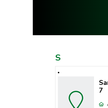
S
Sa
7