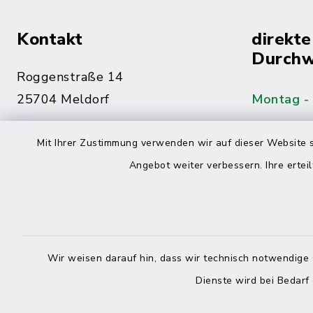
Kontakt
direkte
Durchw
Roggenstraße 14
25704 Meldorf
Montag -
04832 6065-0
Mit Ihrer Zustimmung verwenden wir auf dieser Website s
Freitag
04832 6065-215
Angebot weiter verbessern. Ihre erteil
info@mitteldithmarschen.de
Online-
Amt Mitteldithmarschen
Haben Sie
Wir weisen darauf hin, dass wir technisch notwendige 
keinen ze
Dienste wird bei Bedarf
Telefonn