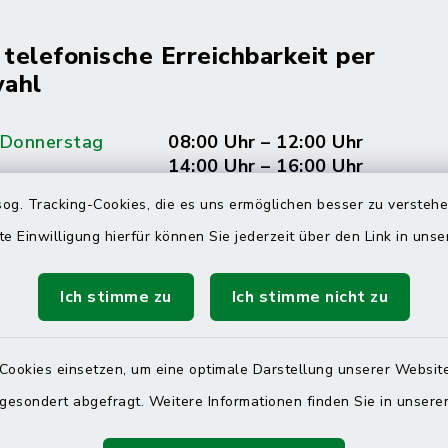
 telefonische Erreichbarkeit per
ahl
 Donnerstag
08:00 Uhr – 12:00 Uhr
14:00 Uhr – 16:00 Uhr
og. Tracking-Cookies, die es uns ermöglichen besser zu versteh
08:00 Uhr – 12:00 Uhr
te Einwilligung hierfür können Sie jederzeit über den Link in uns
Ich stimme zu
Ich stimme nicht zu
Terminvereinbarung
 ein dringendes Anliegen, finden aber online
Cookies einsetzen, um eine optimale Darstellung unserer Website
itnahen Termin? Rufen Sie uns gerne unter der
 gesondert abgefragt. Weitere Informationen finden Sie in unser
ummer 04832 6065 0 an!