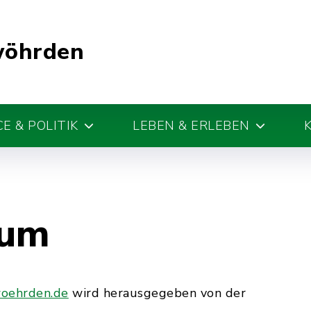
wöhrden
E & POLITIK
LEBEN & ERLEBEN
sum
oehrden.de
wird herausgegeben von der