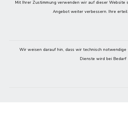
Kontakt
direkte
Mit Ihrer Zustimmung verwenden wir auf dieser Website s
Durchw
Angebot weiter verbessern. Ihre erteil
Roggenstraße 14
25704 Meldorf
Montag -
04832 6065-0
Freitag
Wir weisen darauf hin, dass wir technisch notwendige 
04832 6065-215
Dienste wird bei Bedarf
info@mitteldithmarschen.de
Online-
Amt Mitteldithmarschen
Haben Sie
keinen ze
Telefonn