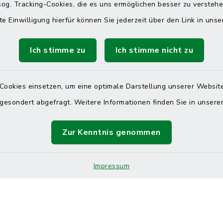
 telefonische Erreichbarkeit per
og. Tracking-Cookies, die es uns ermöglichen besser zu versteh
ahl
te Einwilligung hierfür können Sie jederzeit über den Link in uns
 Donnerstag
08:00 Uhr – 12:00 Uhr
Ich stimme zu
Ich stimme nicht zu
14:00 Uhr – 16:00 Uhr
08:00 Uhr – 12:00 Uhr
Cookies einsetzen, um eine optimale Darstellung unserer Website
 gesondert abgefragt. Weitere Informationen finden Sie in unser
Terminvereinbarung
Zur Kenntnis genommen
 ein dringendes Anliegen, finden aber online
Impressum
itnahen Termin? Rufen Sie uns gerne unter der
ummer 04832 6065 0 an!