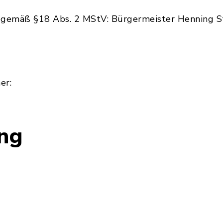
h gemäß §18 Abs. 2 MStV: Bürgermeister Henning St
er:
ung