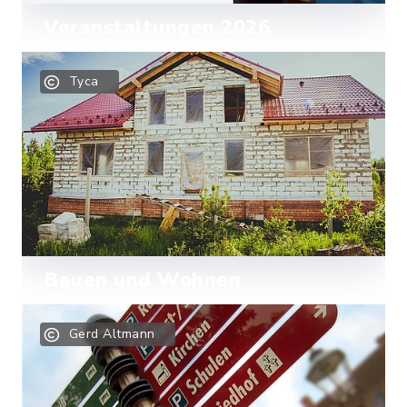
Veranstaltungen 2026
Hier finden Sie alle Veranstaltungen
Tyca
2026 der Gemeinde Epenwöhrden zum
Herunterladen.
Mehr lesen
Bauen und Wohnen
Informationen zu den freien
Gerd Altmann
Grundstücken in unserer Gemeinde.
Mehr lesen