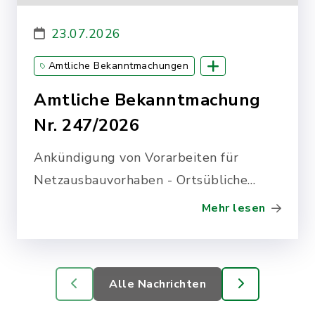
23.07.2026
Amtliche Bekanntmachungen
Epenwöhrden
Amtliche Bekanntmachung
Nr. 247/2026
Ankündigung von Vorarbeiten für
Netzausbauvorhaben - Ortsübliche
Bekanntmachung Amprion im Bereich
Mehr lesen
Epenwöhrden - Korridor B
Alle Nachrichten