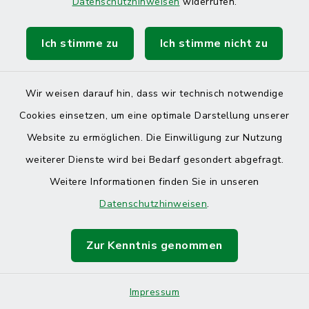
Datenschutzhinweisen
widerrufen.
Gewerbe ummelden
Ich stimme zu
Ich stimme nicht zu
Gewerbe: Befristete
Wir weisen darauf hin, dass wir technisch notwendige
Fortführung ohne qualifizierte
Cookies einsetzen, um eine optimale Darstellung unserer
Stellvertretung
Website zu ermöglichen. Die Einwilligung zur Nutzung
weiterer Dienste wird bei Bedarf gesondert abgefragt.
Gewerbeanmeldung:
Weitere Informationen finden Sie in unseren
Ausländische Gesellschaft
Datenschutzhinweisen
.
Gewerbelegitimationskarte
Zur Kenntnis genommen
Gewerbesteuer bezahlen
Impressum