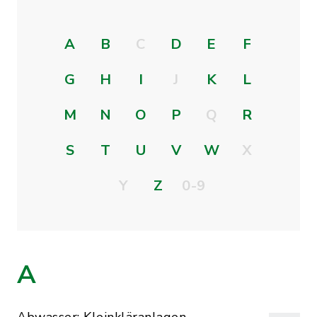
A
B
C
D
E
F
G
H
I
J
K
L
M
N
O
P
Q
R
S
T
U
V
W
X
Y
Z
0-9
A