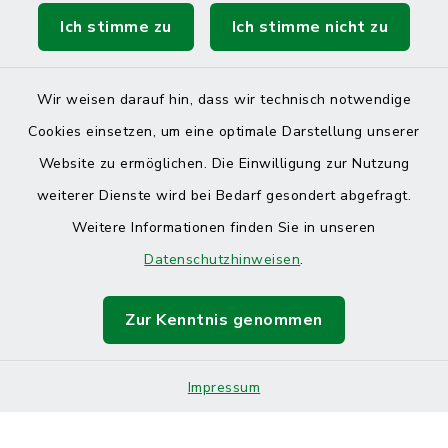
Ich stimme zu
Ich stimme nicht zu
Wir weisen darauf hin, dass wir technisch notwendige
Cookies einsetzen, um eine optimale Darstellung unserer
Website zu ermöglichen. Die Einwilligung zur Nutzung
Kontakt
weiterer Dienste wird bei Bedarf gesondert abgefragt.
Weitere Informationen finden Sie in unseren
Barrierefreiheit
Datenschutzhinweisen
.
Datenschutz
Zur Kenntnis genommen
Impressum
Sitemap
Impressum
Cookie-Einstellungen