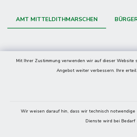
AMT MITTELDITHMARSCHEN
BÜRGE
Kontakt
direkte
Mit Ihrer Zustimmung verwenden wir auf dieser Website s
Durchw
Angebot weiter verbessern. Ihre erteil
Roggenstraße 14
25704 Meldorf
Montag -
04832 6065-0
Freitag
Wir weisen darauf hin, dass wir technisch notwendige 
04832 6065-215
Dienste wird bei Bedarf
info@mitteldithmarschen.de