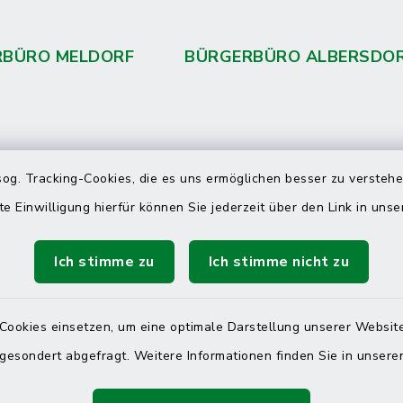
RBÜRO MELDORF
BÜRGERBÜRO ALBERSDO
 telefonische Erreichbarkeit per
og. Tracking-Cookies, die es uns ermöglichen besser zu versteh
ahl
te Einwilligung hierfür können Sie jederzeit über den Link in uns
 Donnerstag
08:00 Uhr – 12:00 Uhr
Ich stimme zu
Ich stimme nicht zu
14:00 Uhr – 16:00 Uhr
08:00 Uhr – 12:00 Uhr
Cookies einsetzen, um eine optimale Darstellung unserer Website
 gesondert abgefragt. Weitere Informationen finden Sie in unser