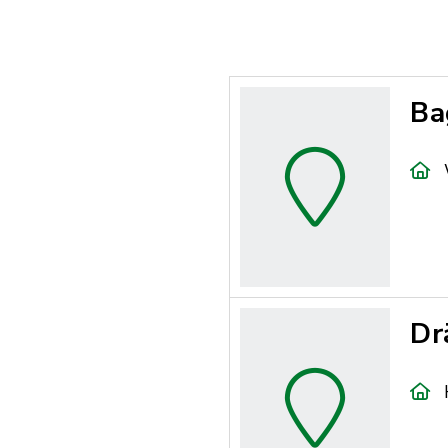
Ba
Dr