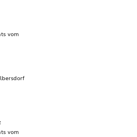
hts vom
lbersdorf
z
hts vom