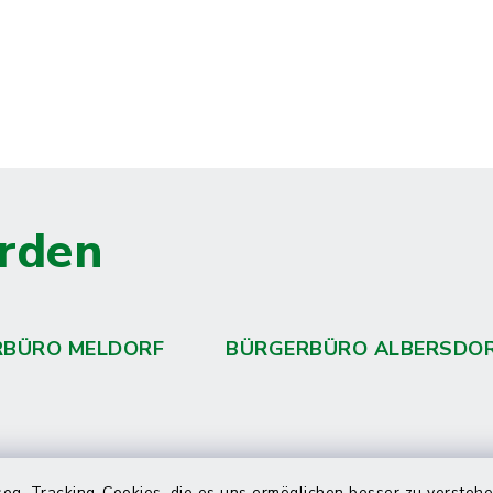
rden
RBÜRO MELDORF
BÜRGERBÜRO ALBERSDO
og. Tracking-Cookies, die es uns ermöglichen besser zu versteh