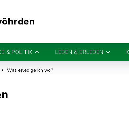
wöhrden
E & POLITIK
LEBEN & ERLEBEN
Was erledige ich wo?
en