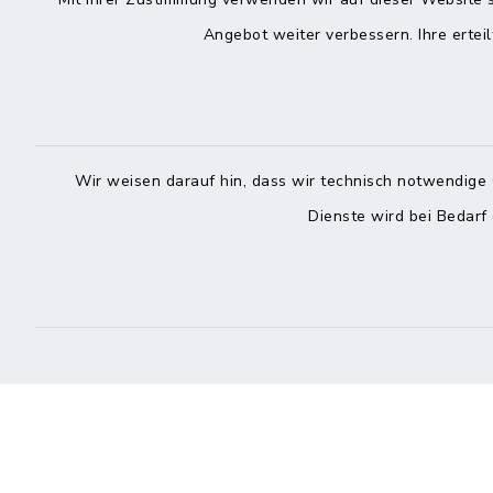
Kontakt
direkte
Durchw
Angebot weiter verbessern. Ihre erteil
Roggenstraße 14
25704 Meldorf
Montag -
04832 6065-0
Freitag
Wir weisen darauf hin, dass wir technisch notwendige 
04832 6065-215
Dienste wird bei Bedarf
info@mitteldithmarschen.de
Online-
Amt Mitteldithmarschen
Haben Sie
keinen ze
Telefonn