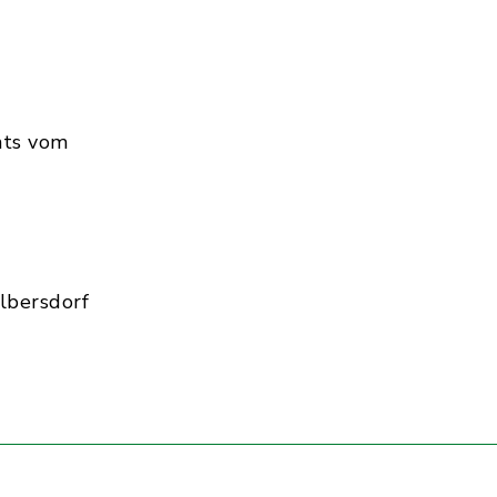
hts vom
lbersdorf