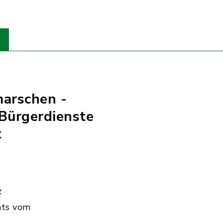
marschen -
Bürgerdienste
t
z
hts vom