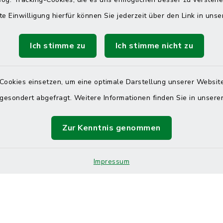
 telefonische Erreichbarkeit per
ahl
te Einwilligung hierfür können Sie jederzeit über den Link in uns
 Donnerstag
08:00 Uhr – 12:00 Uhr
Ich stimme zu
Ich stimme nicht zu
14:00 Uhr – 16:00 Uhr
08:00 Uhr – 12:00 Uhr
Cookies einsetzen, um eine optimale Darstellung unserer Website
 gesondert abgefragt. Weitere Informationen finden Sie in unser
Zur Kenntnis genommen
Terminvereinbarung
 ein dringendes Anliegen, finden aber online
Impressum
itnahen Termin? Rufen Sie uns gerne unter der
ummer 04832 6065 0 an!