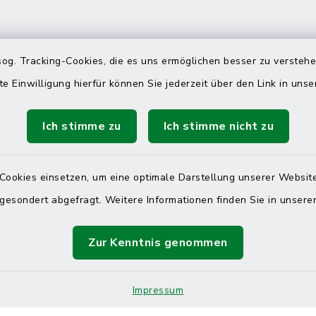
 telefonische Erreichbarkeit per
og. Tracking-Cookies, die es uns ermöglichen besser zu versteh
ahl
te Einwilligung hierfür können Sie jederzeit über den Link in uns
 Donnerstag
08:00 Uhr – 12:00 Uhr
Ich stimme zu
Ich stimme nicht zu
14:00 Uhr – 16:00 Uhr
08:00 Uhr – 12:00 Uhr
Cookies einsetzen, um eine optimale Darstellung unserer Website
 gesondert abgefragt. Weitere Informationen finden Sie in unser
Terminvereinbarung
Zur Kenntnis genommen
 ein dringendes Anliegen, finden aber online
Impressum
itnahen Termin? Rufen Sie uns gerne unter der
ummer 04832 6065 0 an!