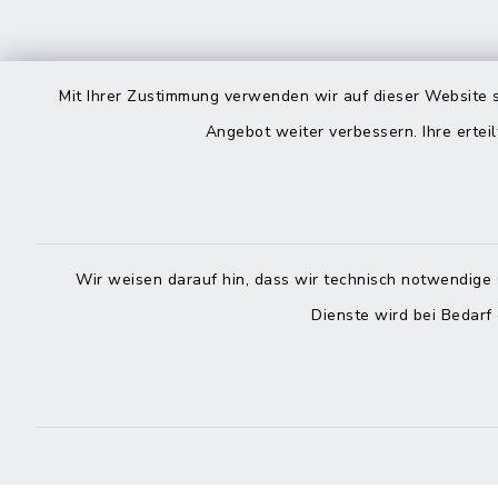
Kontakt
direkte
Mit Ihrer Zustimmung verwenden wir auf dieser Website s
Durchw
Angebot weiter verbessern. Ihre erteil
Roggenstraße 14
25704 Meldorf
Montag -
04832 6065-0
Freitag
Wir weisen darauf hin, dass wir technisch notwendige 
04832 6065-215
Dienste wird bei Bedarf
info@mitteldithmarschen.de
Online-
Amt Mitteldithmarschen
Haben Sie
keinen ze
Telefonn