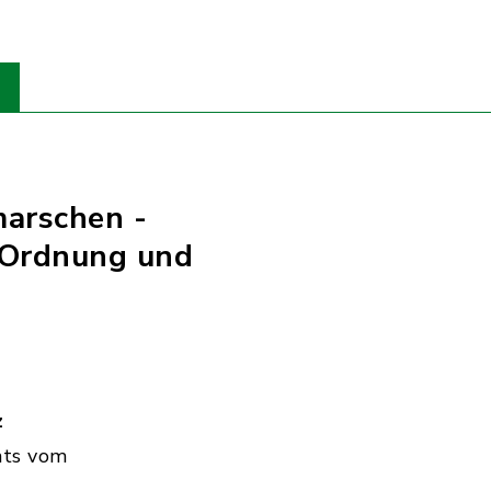
marschen -
 Ordnung und
z
hts vom