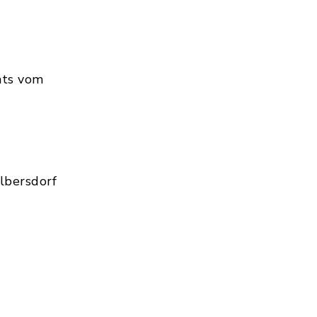
hts vom
lbersdorf