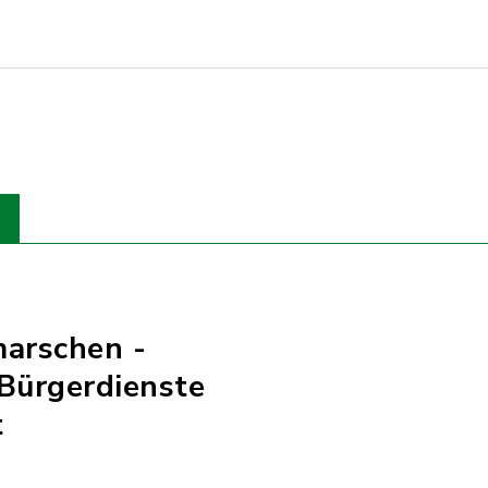
marschen -
Bürgerdienste
t