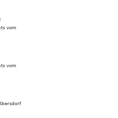
z
hts vom
hts vom
lbersdorf