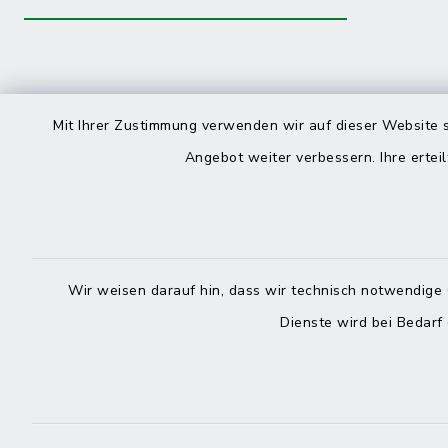
Kontakt
direkte
Mit Ihrer Zustimmung verwenden wir auf dieser Website s
Durchw
Angebot weiter verbessern. Ihre erteil
Roggenstraße 14
25704 Meldorf
Montag -
04832 6065-0
Freitag
Wir weisen darauf hin, dass wir technisch notwendige 
04832 6065-215
Dienste wird bei Bedarf
info@mitteldithmarschen.de
Online-
Amt Mitteldithmarschen
Haben Sie