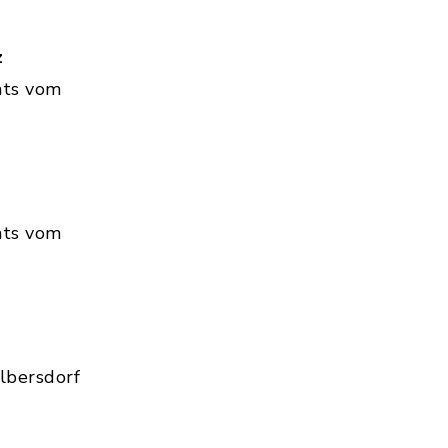
z
hts vom
hts vom
lbersdorf