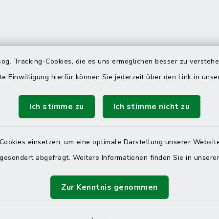
 telefonische Erreichbarkeit per
og. Tracking-Cookies, die es uns ermöglichen besser zu versteh
ahl
te Einwilligung hierfür können Sie jederzeit über den Link in uns
 Donnerstag
08:00 Uhr – 12:00 Uhr
Ich stimme zu
Ich stimme nicht zu
14:00 Uhr – 16:00 Uhr
08:00 Uhr – 12:00 Uhr
Cookies einsetzen, um eine optimale Darstellung unserer Website
 gesondert abgefragt. Weitere Informationen finden Sie in unser
Terminvereinbarung
Zur Kenntnis genommen
 ein dringendes Anliegen, finden aber online