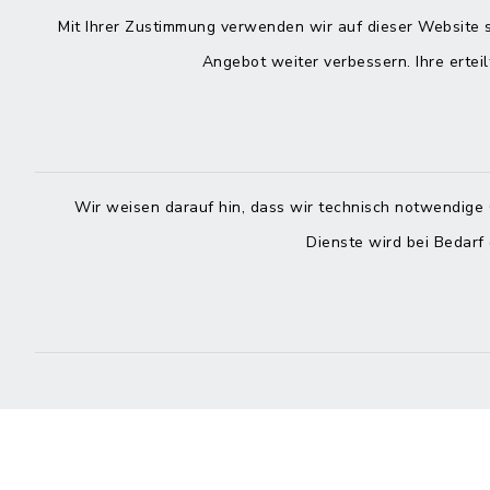
Kontakt
direkte
Mit Ihrer Zustimmung verwenden wir auf dieser Website s
Durchw
Angebot weiter verbessern. Ihre erteil
Roggenstraße 14
25704 Meldorf
Montag -
04832 6065-0
Freitag
04832 6065-215
Wir weisen darauf hin, dass wir technisch notwendige 
Dienste wird bei Bedarf
info@mitteldithmarschen.de
Online-
Amt Mitteldithmarschen
Haben Sie
keinen ze
Telefonn