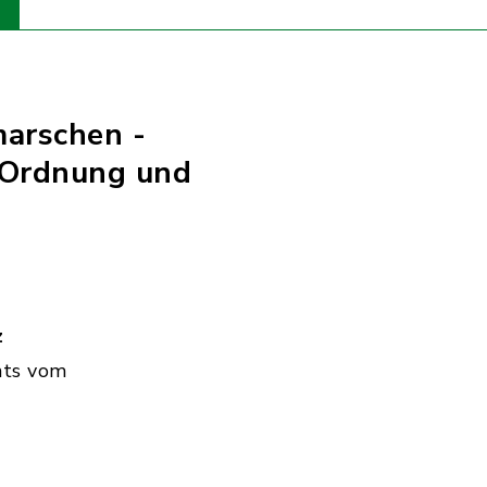
marschen -
 Ordnung und
z
hts vom