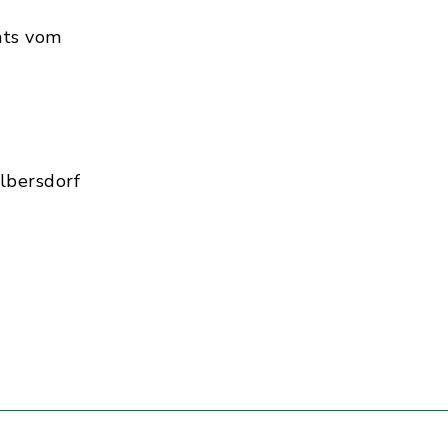
hts vom
lbersdorf