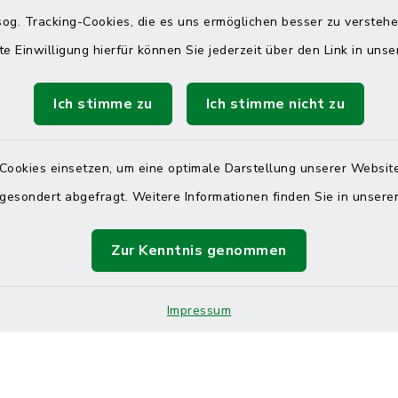
 telefonische Erreichbarkeit per
og. Tracking-Cookies, die es uns ermöglichen besser zu versteh
ahl
te Einwilligung hierfür können Sie jederzeit über den Link in uns
 Donnerstag
08:00 Uhr – 12:00 Uhr
Ich stimme zu
Ich stimme nicht zu
14:00 Uhr – 16:00 Uhr
08:00 Uhr – 12:00 Uhr
Cookies einsetzen, um eine optimale Darstellung unserer Website
 gesondert abgefragt. Weitere Informationen finden Sie in unser
Terminvereinbarung
Zur Kenntnis genommen
 ein dringendes Anliegen, finden aber online
itnahen Termin? Rufen Sie uns gerne unter der
Impressum
ummer 04832 6065 0 an!