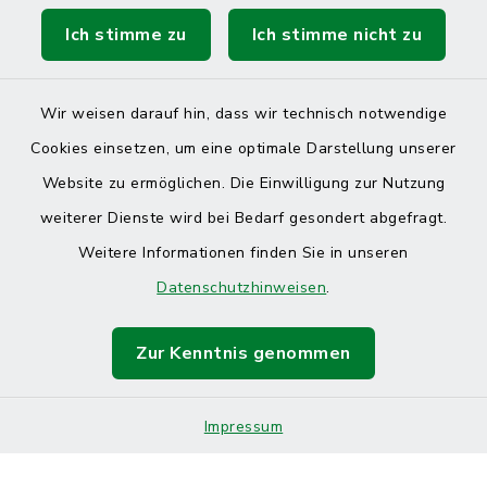
Ich stimme zu
Ich stimme nicht zu
Wir weisen darauf hin, dass wir technisch notwendige
Cookies einsetzen, um eine optimale Darstellung unserer
Website zu ermöglichen. Die Einwilligung zur Nutzung
Kontakt
weiterer Dienste wird bei Bedarf gesondert abgefragt.
Weitere Informationen finden Sie in unseren
Barrierefreiheit
Datenschutzhinweisen
.
Datenschutz
Zur Kenntnis genommen
Impressum
Sitemap
Impressum
Cookie-Einstellungen