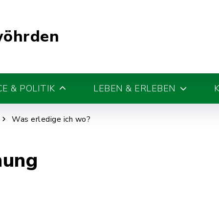
wöhrden
E & POLITIK
LEBEN & ERLEBEN
Was erledige ich wo?
nung