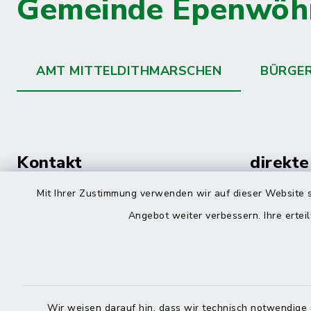
Gemeinde Epenwöh
AMT MITTELDITHMARSCHEN
BÜRGE
Kontakt
direkte
Durchw
Mit Ihrer Zustimmung verwenden wir auf dieser Website s
Roggenstraße 14
Angebot weiter verbessern. Ihre erteil
25704 Meldorf
Montag -
04832 6065-0
Freitag
04832 6065-215
Wir weisen darauf hin, dass wir technisch notwendige 