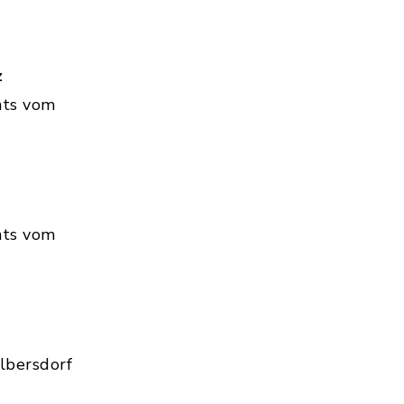
z
hts vom
hts vom
lbersdorf