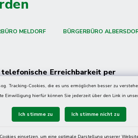
rden
RBÜRO MELDORF
BÜRGERBÜRO ALBERSDO
 telefonische Erreichbarkeit per
ahl
og. Tracking-Cookies, die es uns ermöglichen besser zu versteh
te Einwilligung hierfür können Sie jederzeit über den Link in uns
 Donnerstag
08:00 Uhr – 12:00 Uhr
14:00 Uhr – 16:00 Uhr
Ich stimme zu
Ich stimme nicht zu
08:00 Uhr – 12:00 Uhr
Cookies einsetzen, um eine optimale Darstellung unserer Website