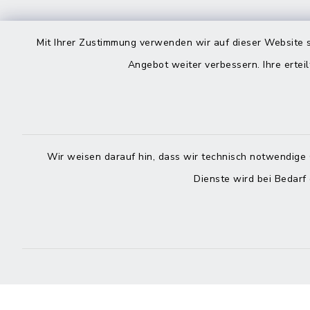
Kontakt
direkte
Mit Ihrer Zustimmung verwenden wir auf dieser Website s
Durchw
Angebot weiter verbessern. Ihre erteil
Roggenstraße 14
25704 Meldorf
Montag -
04832 6065-0
Freitag
Wir weisen darauf hin, dass wir technisch notwendige 
04832 6065-215
Dienste wird bei Bedarf
info@mitteldithmarschen.de
Online-
Amt Mitteldithmarschen
Haben Sie
keinen ze
Telefonn