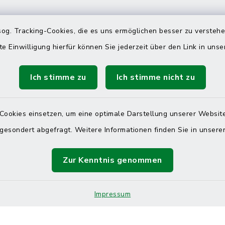
 telefonische Erreichbarkeit per
og. Tracking-Cookies, die es uns ermöglichen besser zu versteh
ahl
te Einwilligung hierfür können Sie jederzeit über den Link in uns
 Donnerstag
08:00 Uhr – 12:00 Uhr
Ich stimme zu
Ich stimme nicht zu
14:00 Uhr – 16:00 Uhr
08:00 Uhr – 12:00 Uhr
Cookies einsetzen, um eine optimale Darstellung unserer Website
 gesondert abgefragt. Weitere Informationen finden Sie in unser
Terminvereinbarung
Zur Kenntnis genommen
 ein dringendes Anliegen, finden aber online
Impressum
itnahen Termin? Rufen Sie uns gerne unter der
ummer 04832 6065 0 an!