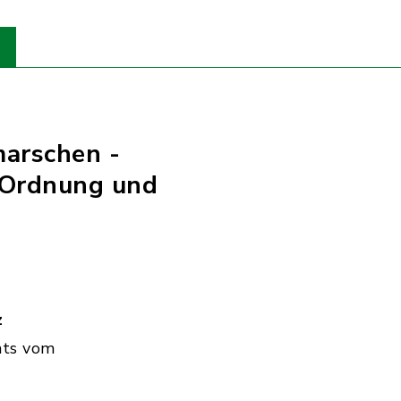
marschen -
 Ordnung und
z
hts vom