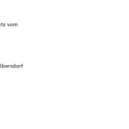
hts vom
lbersdorf