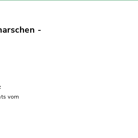
marschen -
z
hts vom