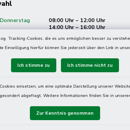
ahl
 Donnerstag
08:00 Uhr – 12:00 Uhr
14:00 Uhr – 16:00 Uhr
og. Tracking-Cookies, die es uns ermöglichen besser zu versteh
08:00 Uhr – 12:00 Uhr
te Einwilligung hierfür können Sie jederzeit über den Link in uns
Ich stimme zu
Ich stimme nicht zu
Terminvereinbarung
 ein dringendes Anliegen, finden aber online
Cookies einsetzen, um eine optimale Darstellung unserer Website
itnahen Termin? Rufen Sie uns gerne unter der
 gesondert abgefragt. Weitere Informationen finden Sie in unser
ummer 04832 6065 0 an!
Zur Kenntnis genommen