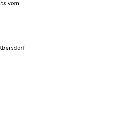
hts vom
lbersdorf