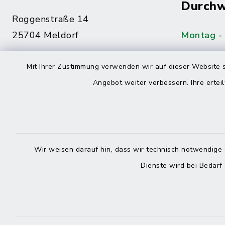
Durchw
Roggenstraße 14
25704 Meldorf
Montag -
04832 6065-0
Mit Ihrer Zustimmung verwenden wir auf dieser Website s
Freitag
04832 6065-215
Angebot weiter verbessern. Ihre erteil
info@mitteldithmarschen.de
Online-
Amt Mitteldithmarschen
Haben Sie
Wir weisen darauf hin, dass wir technisch notwendige 
keinen ze
Dienste wird bei Bedarf
Telefonn