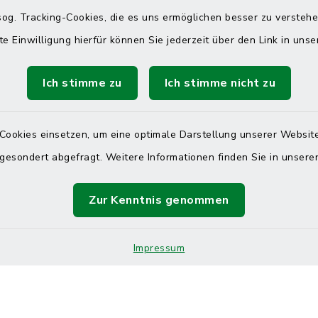
 telefonische Erreichbarkeit per
og. Tracking-Cookies, die es uns ermöglichen besser zu versteh
ahl
te Einwilligung hierfür können Sie jederzeit über den Link in uns
 Donnerstag
08:00 Uhr – 12:00 Uhr
Ich stimme zu
Ich stimme nicht zu
14:00 Uhr – 16:00 Uhr
08:00 Uhr – 12:00 Uhr
Cookies einsetzen, um eine optimale Darstellung unserer Website
 gesondert abgefragt. Weitere Informationen finden Sie in unser
Terminvereinbarung
Zur Kenntnis genommen
 ein dringendes Anliegen, finden aber online
itnahen Termin? Rufen Sie uns gerne unter der
Impressum
ummer 04832 6065 0 an!