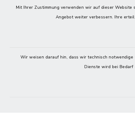
Kontakt
direkte
Mit Ihrer Zustimmung verwenden wir auf dieser Website s
Durchw
Angebot weiter verbessern. Ihre erteil
Roggenstraße 14
25704 Meldorf
Montag -
04832 6065-0
Freitag
04832 6065-215
Wir weisen darauf hin, dass wir technisch notwendige 
Dienste wird bei Bedarf
info@mitteldithmarschen.de
Online-
Amt Mitteldithmarschen
Haben Sie
keinen ze
Telefonn