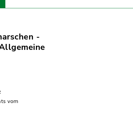
marschen -
 Allgemeine
z
hts vom