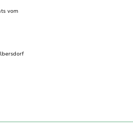
hts vom
lbersdorf