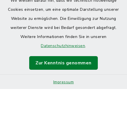
Wir weisen darauf hin, dass wir technisch notwendige
Cookies einsetzen, um eine optimale Darstellung unserer
Website zu ermöglichen. Die Einwilligung zur Nutzung
Kontakt
weiterer Dienste wird bei Bedarf gesondert abgefragt.
Weitere Informationen finden Sie in unseren
Barrierefreiheit
Datenschutzhinweisen
.
Datenschutz
Zur Kenntnis genommen
Impressum
Sitemap
Impressum
Cookie-Einstellungen