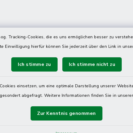
 telefonische Erreichbarkeit per
og. Tracking-Cookies, die es uns ermöglichen besser zu versteh
ahl
te Einwilligung hierfür können Sie jederzeit über den Link in uns
 Donnerstag
08:00 Uhr – 12:00 Uhr
Ich stimme zu
Ich stimme nicht zu
14:00 Uhr – 16:00 Uhr
08:00 Uhr – 12:00 Uhr
Cookies einsetzen, um eine optimale Darstellung unserer Website
 gesondert abgefragt. Weitere Informationen finden Sie in unser
Terminvereinbarung
Zur Kenntnis genommen
 ein dringendes Anliegen, finden aber online