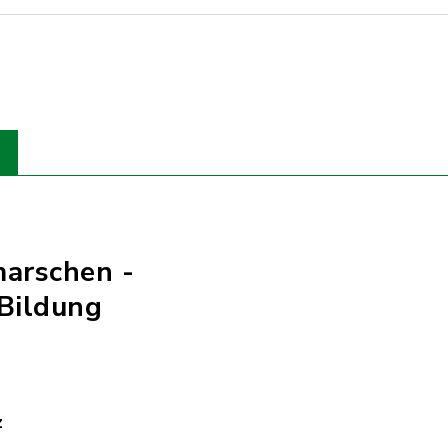
marschen -
Bildung
z