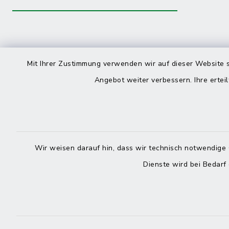
Kontakt
direkte
Mit Ihrer Zustimmung verwenden wir auf dieser Website s
Durchw
Angebot weiter verbessern. Ihre erteil
Roggenstraße 14
25704 Meldorf
Montag -
04832 6065-0
Freitag
Wir weisen darauf hin, dass wir technisch notwendige 
04832 6065-215
Dienste wird bei Bedarf
info@mitteldithmarschen.de
Online-
Amt Mitteldithmarschen
Haben Sie