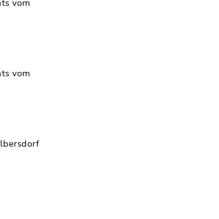
hts vom
hts vom
lbersdorf