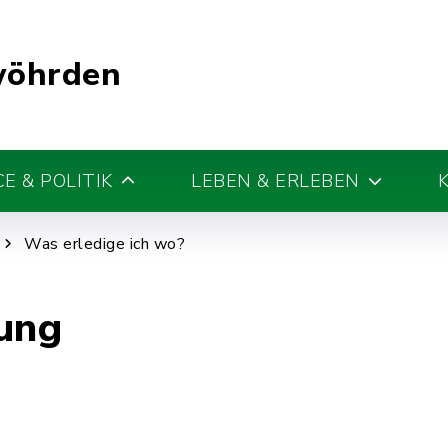
wöhrden
E & POLITIK
LEBEN & ERLEBEN
Was erledige ich wo?
ung