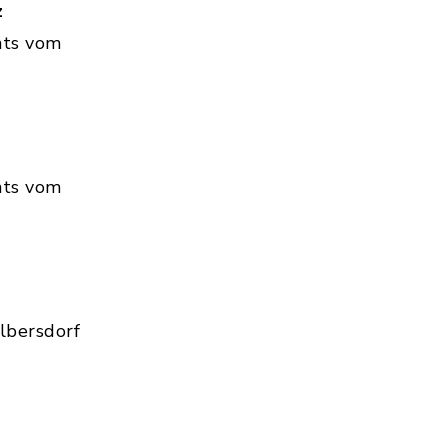
z
hts vom
hts vom
lbersdorf