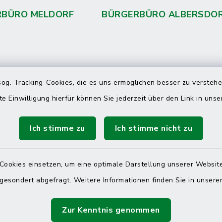
RBÜRO MELDORF
BÜRGERBÜRO ALBERSDO
 telefonische Erreichbarkeit per
og. Tracking-Cookies, die es uns ermöglichen besser zu versteh
ahl
te Einwilligung hierfür können Sie jederzeit über den Link in uns
 Donnerstag
08:00 Uhr – 12:00 Uhr
Ich stimme zu
Ich stimme nicht zu
14:00 Uhr – 16:00 Uhr
08:00 Uhr – 12:00 Uhr
Cookies einsetzen, um eine optimale Darstellung unserer Website
 gesondert abgefragt. Weitere Informationen finden Sie in unser
Terminvereinbarung
Zur Kenntnis genommen