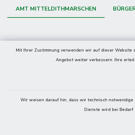
AMT MITTELDITHMARSCHEN
BÜRGE
Kontakt
direkte
Mit Ihrer Zustimmung verwenden wir auf dieser Website s
Durchw
Angebot weiter verbessern. Ihre erteil
Roggenstraße 14
25704 Meldorf
Montag -
04832 6065-0
Freitag
Wir weisen darauf hin, dass wir technisch notwendige 
04832 6065-215
Dienste wird bei Bedarf
info@mitteldithmarschen.de
Online-
Amt Mitteldithmarschen