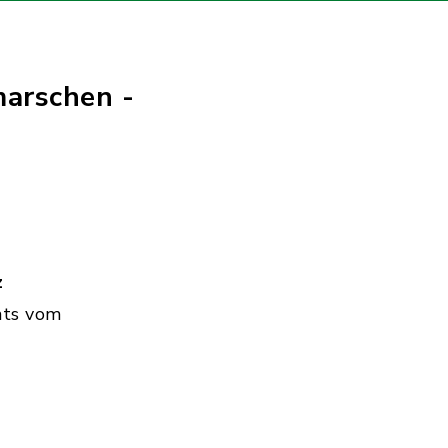
marschen -
z
hts vom