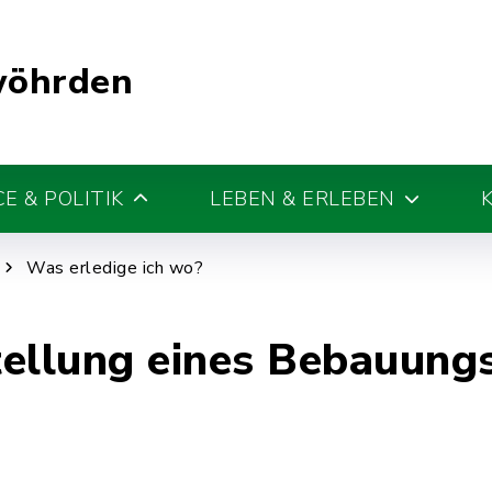
wöhrden
E & POLITIK
LEBEN & ERLEBEN
Was erledige ich wo?
stellung eines Bebauung