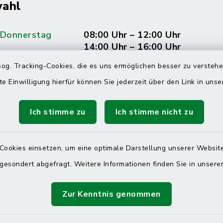
ahl
 Donnerstag
08:00 Uhr – 12:00 Uhr
14:00 Uhr – 16:00 Uhr
og. Tracking-Cookies, die es uns ermöglichen besser zu versteh
08:00 Uhr – 12:00 Uhr
te Einwilligung hierfür können Sie jederzeit über den Link in uns
Ich stimme zu
Ich stimme nicht zu
Terminvereinbarung
 ein dringendes Anliegen, finden aber online
Cookies einsetzen, um eine optimale Darstellung unserer Website
itnahen Termin? Rufen Sie uns gerne unter der
 gesondert abgefragt. Weitere Informationen finden Sie in unser
ummer 04832 6065 0 an!
Zur Kenntnis genommen