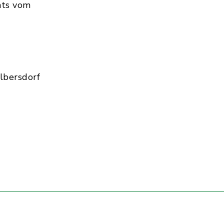
hts vom
lbersdorf