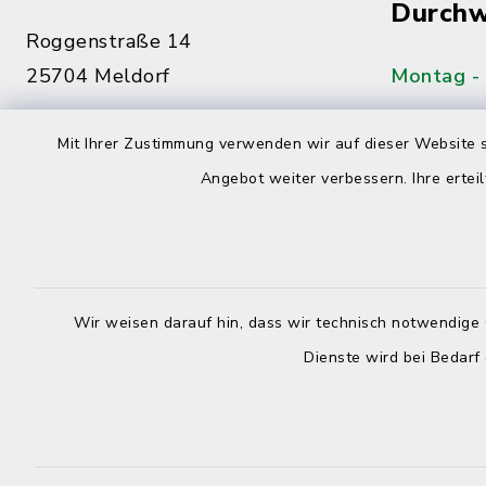
Durchw
Roggenstraße 14
25704 Meldorf
Montag -
04832 6065-0
Mit Ihrer Zustimmung verwenden wir auf dieser Website s
Freitag
04832 6065-215
Angebot weiter verbessern. Ihre erteil
info@mitteldithmarschen.de
Online-
Amt Mitteldithmarschen
Haben Sie
Wir weisen darauf hin, dass wir technisch notwendige 
keinen ze
Dienste wird bei Bedarf
Telefonn