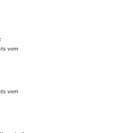
z
hts vom
hts vom