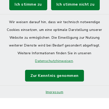
Ich stimme zu
Ich stimme nicht zu
Wir weisen darauf hin, dass wir technisch notwendige
Cookies einsetzen, um eine optimale Darstellung unserer
Website zu ermöglichen. Die Einwilligung zur Nutzung
Kontakt
weiterer Dienste wird bei Bedarf gesondert abgefragt.
Weitere Informationen finden Sie in unseren
Barrierefreiheit
Datenschutzhinweisen
.
Datenschutz
Zur Kenntnis genommen
Impressum
Sitemap
Impressum
Cookie-Einstellungen