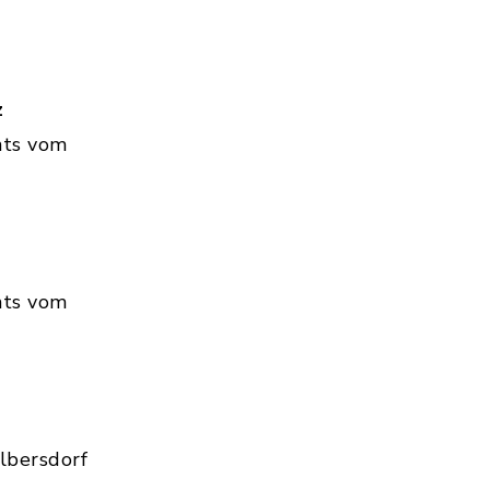
z
hts vom
hts vom
lbersdorf