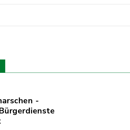
marschen -
Bürgerdienste
t