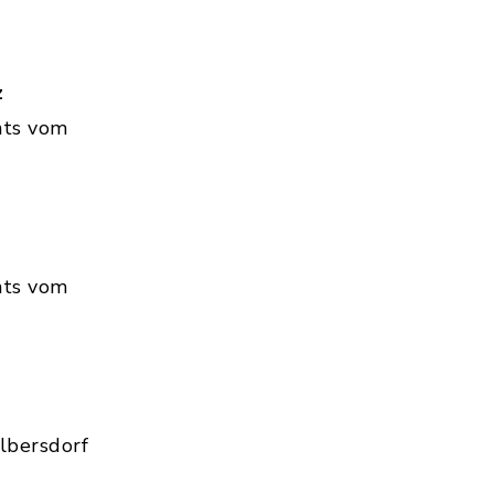
z
hts vom
hts vom
lbersdorf