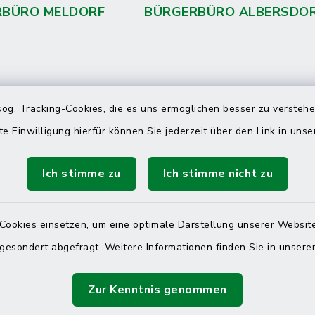
RBÜRO MELDORF
BÜRGERBÜRO ALBERSDO
 telefonische Erreichbarkeit per
og. Tracking-Cookies, die es uns ermöglichen besser zu versteh
ahl
te Einwilligung hierfür können Sie jederzeit über den Link in uns
 Donnerstag
08:00 Uhr – 12:00 Uhr
Ich stimme zu
Ich stimme nicht zu
14:00 Uhr – 16:00 Uhr
08:00 Uhr – 12:00 Uhr
Cookies einsetzen, um eine optimale Darstellung unserer Website
 gesondert abgefragt. Weitere Informationen finden Sie in unser
Terminvereinbarung
Zur Kenntnis genommen