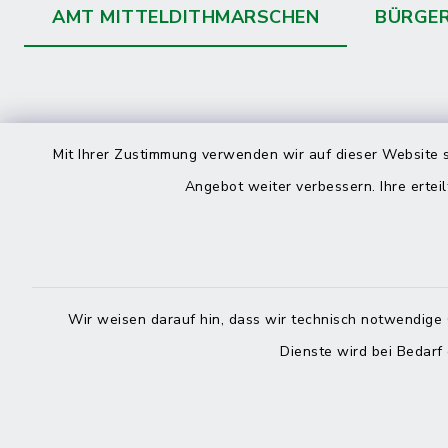
AMT MITTELDITHMARSCHEN
BÜRGE
Kontakt
direkte
Mit Ihrer Zustimmung verwenden wir auf dieser Website s
Durchw
Angebot weiter verbessern. Ihre erteil
Roggenstraße 14
25704 Meldorf
Montag -
04832 6065-0
Freitag
Wir weisen darauf hin, dass wir technisch notwendige 
04832 6065-215
Dienste wird bei Bedarf
info@mitteldithmarschen.de
Online-
Amt Mitteldithmarschen