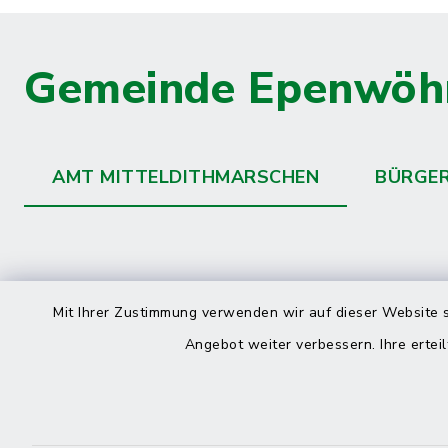
Gemeinde Epenwöh
AMT MITTELDITHMARSCHEN
BÜRGE
Kontakt
direkte
Mit Ihrer Zustimmung verwenden wir auf dieser Website s
Durchw
Angebot weiter verbessern. Ihre erteil
Roggenstraße 14
25704 Meldorf
Montag -
04832 6065-0