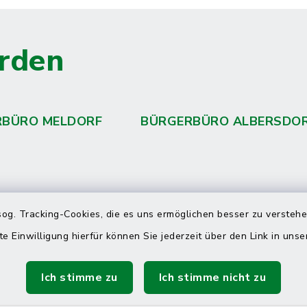
rden
RBÜRO MELDORF
BÜRGERBÜRO ALBERSDO
 telefonische Erreichbarkeit per
og. Tracking-Cookies, die es uns ermöglichen besser zu versteh
ahl
te Einwilligung hierfür können Sie jederzeit über den Link in uns
 Donnerstag
08:00 Uhr – 12:00 Uhr
Ich stimme zu
Ich stimme nicht zu
14:00 Uhr – 16:00 Uhr