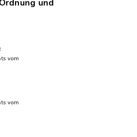
 Ordnung und
z
hts vom
hts vom