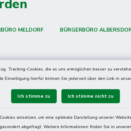
rden
RBÜRO MELDORF
BÜRGERBÜRO ALBERSDO
 telefonische Erreichbarkeit per
og. Tracking-Cookies, die es uns ermöglichen besser zu versteh
ahl
te Einwilligung hierfür können Sie jederzeit über den Link in uns
 Donnerstag
08:00 Uhr – 12:00 Uhr
Ich stimme zu
Ich stimme nicht zu
14:00 Uhr – 16:00 Uhr
08:00 Uhr – 12:00 Uhr
Cookies einsetzen, um eine optimale Darstellung unserer Website
 gesondert abgefragt. Weitere Informationen finden Sie in unser