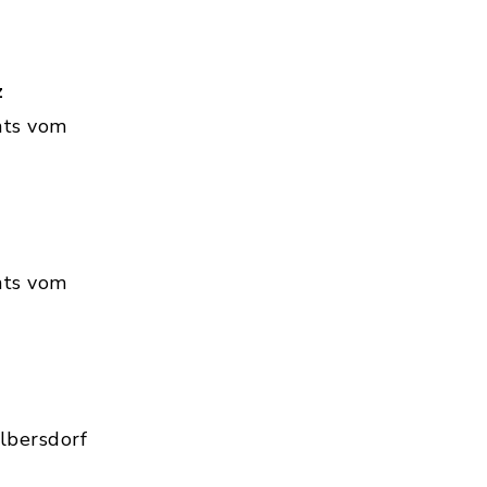
z
hts vom
hts vom
lbersdorf