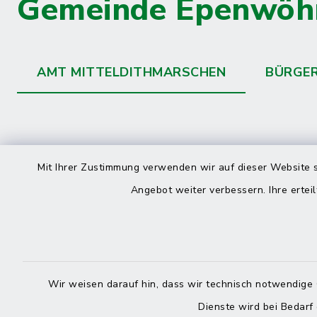
Gemeinde Epenwöh
AMT MITTELDITHMARSCHEN
BÜRGE
Kontakt
direkte
Mit Ihrer Zustimmung verwenden wir auf dieser Website s
Durchw
Angebot weiter verbessern. Ihre erteil
Roggenstraße 14
25704 Meldorf
Montag -
04832 6065-0
Freitag
Wir weisen darauf hin, dass wir technisch notwendige 
04832 6065-215
Dienste wird bei Bedarf