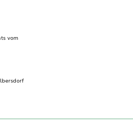
hts vom
lbersdorf