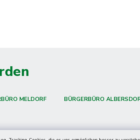
rden
RBÜRO MELDORF
BÜRGERBÜRO ALBERSDO
og. Tracking-Cookies, die es uns ermöglichen besser zu versteh