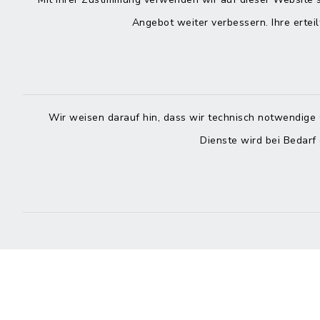
Kontakt
direkte
Durchw
Angebot weiter verbessern. Ihre erteil
Roggenstraße 14
25704 Meldorf
Montag -
04832 6065-0
Freitag
Wir weisen darauf hin, dass wir technisch notwendige 
04832 6065-215
Dienste wird bei Bedarf
info@mitteldithmarschen.de
Online-
Amt Mitteldithmarschen
Haben Sie
keinen ze
Telefonn