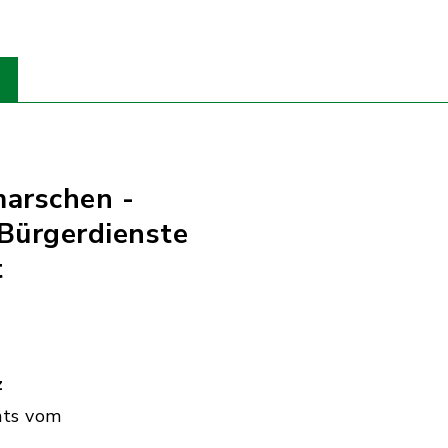
marschen -
Bürgerdienste
t
z
hts vom