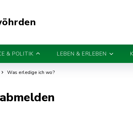
wöhrden
E & POLITIK
LEBEN & ERLEBEN
Was erledige ich wo?
abmelden