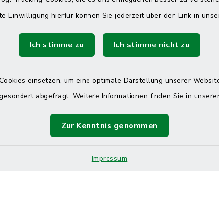
 telefonische Erreichbarkeit per
ahl
te Einwilligung hierfür können Sie jederzeit über den Link in uns
 Donnerstag
08:00 Uhr – 12:00 Uhr
Ich stimme zu
Ich stimme nicht zu
14:00 Uhr – 16:00 Uhr
08:00 Uhr – 12:00 Uhr
Cookies einsetzen, um eine optimale Darstellung unserer Website
 gesondert abgefragt. Weitere Informationen finden Sie in unser
Zur Kenntnis genommen
Terminvereinbarung
 ein dringendes Anliegen, finden aber online
Impressum
itnahen Termin? Rufen Sie uns gerne unter der
ummer 04832 6065 0 an!