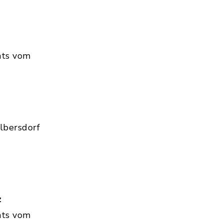
hts vom
lbersdorf
z
hts vom