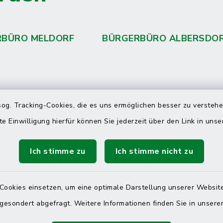
RBÜRO MELDORF
BÜRGERBÜRO ALBERSDO
 telefonische Erreichbarkeit per
og. Tracking-Cookies, die es uns ermöglichen besser zu versteh
ahl
te Einwilligung hierfür können Sie jederzeit über den Link in uns
 Donnerstag
08:00 Uhr – 12:00 Uhr
Ich stimme zu
Ich stimme nicht zu
14:00 Uhr – 16:00 Uhr
08:00 Uhr – 12:00 Uhr
Cookies einsetzen, um eine optimale Darstellung unserer Website
 gesondert abgefragt. Weitere Informationen finden Sie in unser