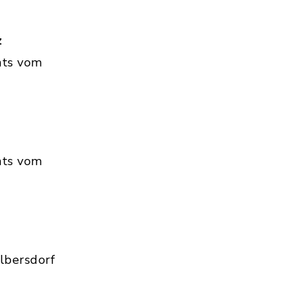
z
hts vom
hts vom
lbersdorf