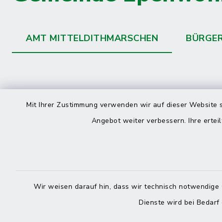
AMT MITTELDITHMARSCHEN
BÜRGE
Kontakt
direkte
Mit Ihrer Zustimmung verwenden wir auf dieser Website s
Durchw
Angebot weiter verbessern. Ihre erteil
Roggenstraße 14
25704 Meldorf
Montag -
04832 6065-0
Freitag
Wir weisen darauf hin, dass wir technisch notwendige 
04832 6065-215
Dienste wird bei Bedarf
info@mitteldithmarschen.de