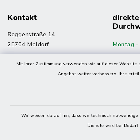
Kontakt
direkte
Durchw
Roggenstraße 14
25704 Meldorf
Montag -
04832 6065-0
Mit Ihrer Zustimmung verwenden wir auf dieser Website s
Freitag
04832 6065-215
Angebot weiter verbessern. Ihre erteil
info@mitteldithmarschen.de
Online-
Amt Mitteldithmarschen
Haben Sie
Wir weisen darauf hin, dass wir technisch notwendige 
keinen ze
Dienste wird bei Bedarf
Telefonn