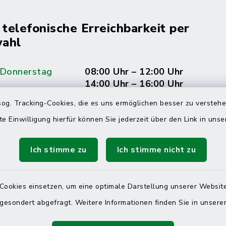
 telefonische Erreichbarkeit per
ahl
 Donnerstag
08:00 Uhr – 12:00 Uhr
14:00 Uhr – 16:00 Uhr
og. Tracking-Cookies, die es uns ermöglichen besser zu versteh
08:00 Uhr – 12:00 Uhr
te Einwilligung hierfür können Sie jederzeit über den Link in uns
Ich stimme zu
Ich stimme nicht zu
Terminvereinbarung
 ein dringendes Anliegen, finden aber online
Cookies einsetzen, um eine optimale Darstellung unserer Website
itnahen Termin? Rufen Sie uns gerne unter der
 gesondert abgefragt. Weitere Informationen finden Sie in unser
ummer 04832 6065 0 an!