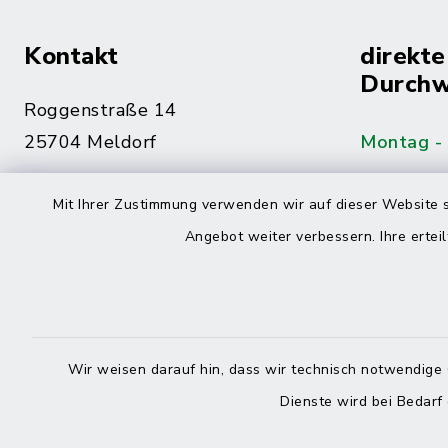
Kontakt
direkte
Durchw
Roggenstraße 14
25704 Meldorf
Montag -
04832 6065-0
Mit Ihrer Zustimmung verwenden wir auf dieser Website s
Freitag
04832 6065-215
Angebot weiter verbessern. Ihre erteil
info@mitteldithmarschen.de
Online-
Amt Mitteldithmarschen
Haben Sie
Wir weisen darauf hin, dass wir technisch notwendige 
keinen ze
Dienste wird bei Bedarf
Telefonn