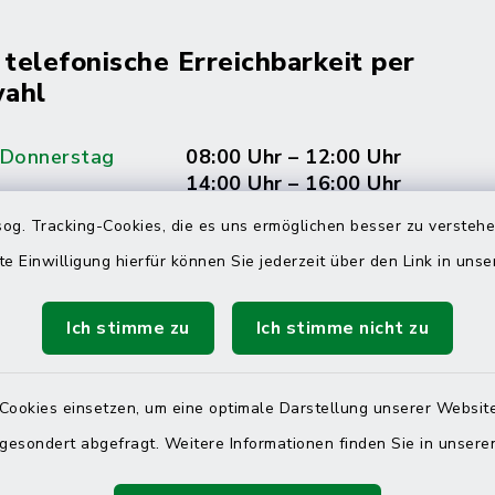
 telefonische Erreichbarkeit per
ahl
 Donnerstag
08:00 Uhr – 12:00 Uhr
14:00 Uhr – 16:00 Uhr
og. Tracking-Cookies, die es uns ermöglichen besser zu versteh
08:00 Uhr – 12:00 Uhr
te Einwilligung hierfür können Sie jederzeit über den Link in uns
Ich stimme zu
Ich stimme nicht zu
Terminvereinbarung
 ein dringendes Anliegen, finden aber online
Cookies einsetzen, um eine optimale Darstellung unserer Website
itnahen Termin? Rufen Sie uns gerne unter der
 gesondert abgefragt. Weitere Informationen finden Sie in unser
ummer 04832 6065 0 an!