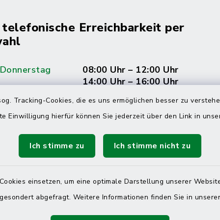
 telefonische Erreichbarkeit per
ahl
 Donnerstag
08:00 Uhr – 12:00 Uhr
14:00 Uhr – 16:00 Uhr
og. Tracking-Cookies, die es uns ermöglichen besser zu versteh
08:00 Uhr – 12:00 Uhr
te Einwilligung hierfür können Sie jederzeit über den Link in uns
Ich stimme zu
Ich stimme nicht zu
Terminvereinbarung
 ein dringendes Anliegen, finden aber online
Cookies einsetzen, um eine optimale Darstellung unserer Website
itnahen Termin? Rufen Sie uns gerne unter der
 gesondert abgefragt. Weitere Informationen finden Sie in unser
ummer 04832 6065 0 an!