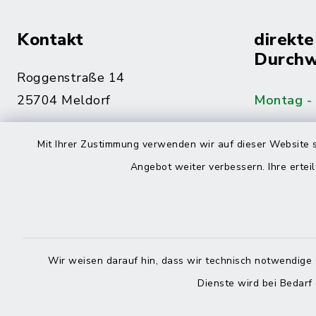
Kontakt
direkte
Durchw
Roggenstraße 14
25704 Meldorf
Montag -
04832 6065-0
Mit Ihrer Zustimmung verwenden wir auf dieser Website s
Freitag
04832 6065-215
Angebot weiter verbessern. Ihre erteil
info@mitteldithmarschen.de
Online-
Amt Mitteldithmarschen
Haben Sie
Wir weisen darauf hin, dass wir technisch notwendige 
keinen ze
Dienste wird bei Bedarf
Telefonn