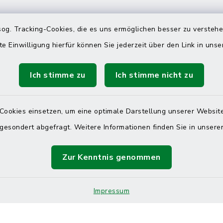
 telefonische Erreichbarkeit per
og. Tracking-Cookies, die es uns ermöglichen besser zu versteh
ahl
te Einwilligung hierfür können Sie jederzeit über den Link in uns
 Donnerstag
08:00 Uhr – 12:00 Uhr
Ich stimme zu
Ich stimme nicht zu
14:00 Uhr – 16:00 Uhr
08:00 Uhr – 12:00 Uhr
Cookies einsetzen, um eine optimale Darstellung unserer Website
 gesondert abgefragt. Weitere Informationen finden Sie in unser
Terminvereinbarung
Zur Kenntnis genommen
 ein dringendes Anliegen, finden aber online
Impressum
itnahen Termin? Rufen Sie uns gerne unter der
ummer 04832 6065 0 an!