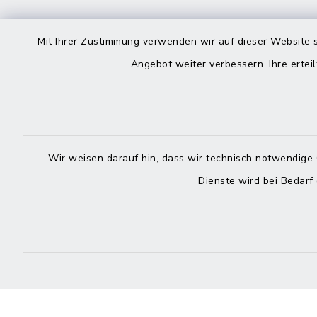
Kontakt
direkte
Mit Ihrer Zustimmung verwenden wir auf dieser Website s
Durchw
Angebot weiter verbessern. Ihre erteil
Roggenstraße 14
25704 Meldorf
Montag -
04832 6065-0
Freitag
Wir weisen darauf hin, dass wir technisch notwendige 
04832 6065-215
Dienste wird bei Bedarf
info@mitteldithmarschen.de
Online-
Amt Mitteldithmarschen
Haben Sie
keinen ze
Telefonn