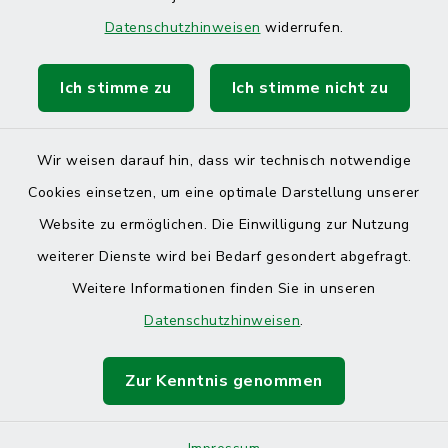
Datenschutzhinweisen
widerrufen.
Ich stimme zu
Ich stimme nicht zu
Kontakt
Wir weisen darauf hin, dass wir technisch notwendige
Barrierefreiheit
Cookies einsetzen, um eine optimale Darstellung unserer
Website zu ermöglichen. Die Einwilligung zur Nutzung
Datenschutz
weiterer Dienste wird bei Bedarf gesondert abgefragt.
Weitere Informationen finden Sie in unseren
Impressum
Datenschutzhinweisen
.
Sitemap
Zur Kenntnis genommen
Cookie-Einstellungen