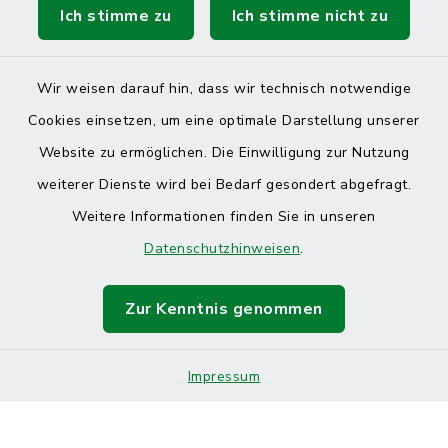
Ich stimme zu
Ich stimme nicht zu
Wir weisen darauf hin, dass wir technisch notwendige
Cookies einsetzen, um eine optimale Darstellung unserer
Website zu ermöglichen. Die Einwilligung zur Nutzung
Kontakt
weiterer Dienste wird bei Bedarf gesondert abgefragt.
Weitere Informationen finden Sie in unseren
Barrierefreiheit
Datenschutzhinweisen
.
Datenschutz
Zur Kenntnis genommen
Impressum
Sitemap
Impressum
Cookie-Einstellungen