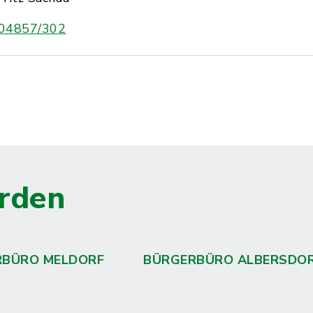
04857/302
rden
RBÜRO MELDORF
BÜRGERBÜRO ALBERSDO