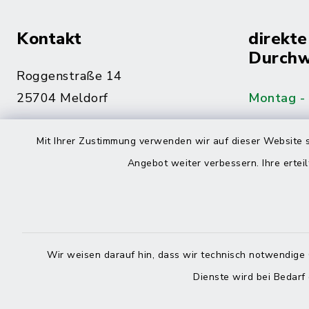
Kontakt
direkte
Durchw
Roggenstraße 14
25704 Meldorf
Montag -
04832 6065-0
Mit Ihrer Zustimmung verwenden wir auf dieser Website s
Freitag
04832 6065-215
Angebot weiter verbessern. Ihre erteil
info@mitteldithmarschen.de
Online-
Amt Mitteldithmarschen
Haben Sie
Wir weisen darauf hin, dass wir technisch notwendige 
keinen ze
Dienste wird bei Bedarf
Telefonn