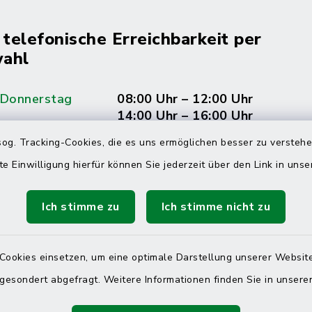
 telefonische Erreichbarkeit per
ahl
 Donnerstag
08:00 Uhr – 12:00 Uhr
14:00 Uhr – 16:00 Uhr
og. Tracking-Cookies, die es uns ermöglichen besser zu versteh
08:00 Uhr – 12:00 Uhr
te Einwilligung hierfür können Sie jederzeit über den Link in uns
Ich stimme zu
Ich stimme nicht zu
Terminvereinbarung
 ein dringendes Anliegen, finden aber online
Cookies einsetzen, um eine optimale Darstellung unserer Website
itnahen Termin? Rufen Sie uns gerne unter der
 gesondert abgefragt. Weitere Informationen finden Sie in unser
ummer 04832 6065 0 an!