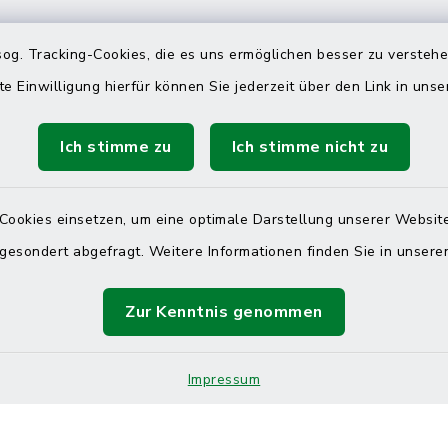
 telefonische Erreichbarkeit per
og. Tracking-Cookies, die es uns ermöglichen besser zu versteh
ahl
te Einwilligung hierfür können Sie jederzeit über den Link in uns
 Donnerstag
08:00 Uhr – 12:00 Uhr
Ich stimme zu
Ich stimme nicht zu
14:00 Uhr – 16:00 Uhr
08:00 Uhr – 12:00 Uhr
Cookies einsetzen, um eine optimale Darstellung unserer Website
 gesondert abgefragt. Weitere Informationen finden Sie in unser
Zur Kenntnis genommen
Terminvereinbarung
 ein dringendes Anliegen, finden aber online
Impressum
itnahen Termin? Rufen Sie uns gerne unter der
ummer 04832 6065 0 an!