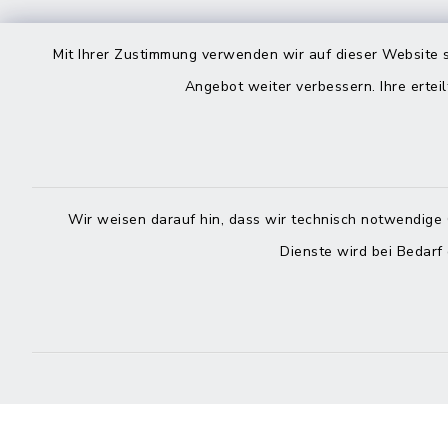
Kontakt
direkte
Mit Ihrer Zustimmung verwenden wir auf dieser Website s
Durchw
Angebot weiter verbessern. Ihre erteil
Roggenstraße 14
25704 Meldorf
Montag -
04832 6065-0
Freitag
Wir weisen darauf hin, dass wir technisch notwendige 
04832 6065-215
Dienste wird bei Bedarf
info@mitteldithmarschen.de
Online-
Amt Mitteldithmarschen
Haben Sie
keinen ze
Telefonn