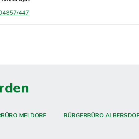
04857/447
rden
RBÜRO MELDORF
BÜRGERBÜRO ALBERSDO