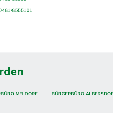
0481/8555101
rden
RBÜRO MELDORF
BÜRGERBÜRO ALBERSDO