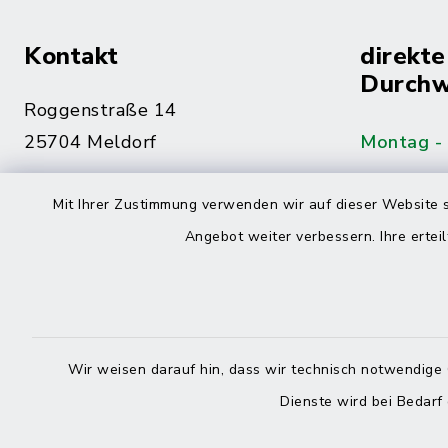
Kontakt
direkte
Durchw
Roggenstraße 14
25704 Meldorf
Montag -
04832 6065-0
Mit Ihrer Zustimmung verwenden wir auf dieser Website s
Freitag
04832 6065-215
Angebot weiter verbessern. Ihre erteil
info@mitteldithmarschen.de
Online-
Amt Mitteldithmarschen
Haben Sie
Wir weisen darauf hin, dass wir technisch notwendige 
keinen ze
Dienste wird bei Bedarf
Telefonn