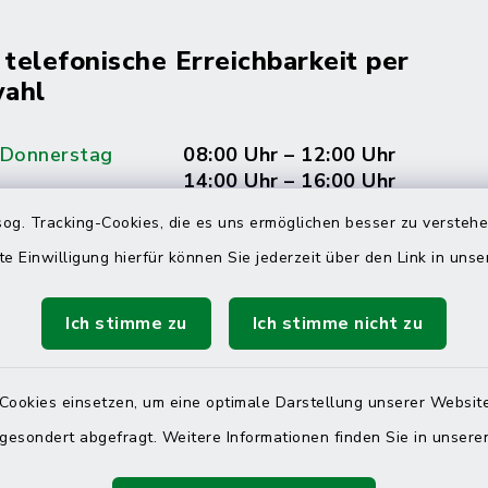
 telefonische Erreichbarkeit per
ahl
 Donnerstag
08:00 Uhr – 12:00 Uhr
14:00 Uhr – 16:00 Uhr
og. Tracking-Cookies, die es uns ermöglichen besser zu versteh
08:00 Uhr – 12:00 Uhr
te Einwilligung hierfür können Sie jederzeit über den Link in uns
Ich stimme zu
Ich stimme nicht zu
Terminvereinbarung
 ein dringendes Anliegen, finden aber online
Cookies einsetzen, um eine optimale Darstellung unserer Website
itnahen Termin? Rufen Sie uns gerne unter der
 gesondert abgefragt. Weitere Informationen finden Sie in unser
ummer 04832 6065 0 an!