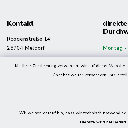
Kontakt
direkte
Durchw
Roggenstraße 14
25704 Meldorf
Montag -
04832 6065-0
Mit Ihrer Zustimmung verwenden wir auf dieser Website s
Freitag
04832 6065-215
Angebot weiter verbessern. Ihre erteil
info@mitteldithmarschen.de
Online-
Amt Mitteldithmarschen
Haben Sie
Wir weisen darauf hin, dass wir technisch notwendige 
keinen ze
Dienste wird bei Bedarf
Telefonn