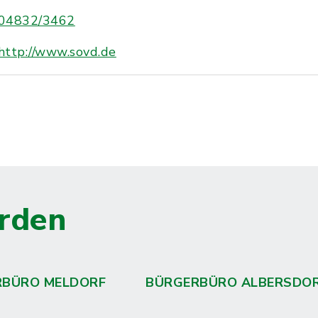
04832/3462
http://www.sovd.de
rden
RBÜRO MELDORF
BÜRGERBÜRO ALBERSDO