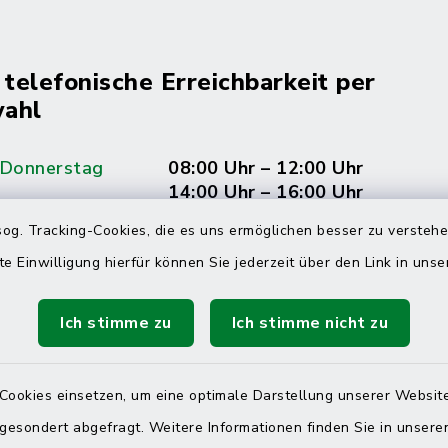
 telefonische Erreichbarkeit per
ahl
 Donnerstag
08:00 Uhr – 12:00 Uhr
14:00 Uhr – 16:00 Uhr
og. Tracking-Cookies, die es uns ermöglichen besser zu versteh
08:00 Uhr – 12:00 Uhr
te Einwilligung hierfür können Sie jederzeit über den Link in uns
Ich stimme zu
Ich stimme nicht zu
Terminvereinbarung
 ein dringendes Anliegen, finden aber online
Cookies einsetzen, um eine optimale Darstellung unserer Website
itnahen Termin? Rufen Sie uns gerne unter der
 gesondert abgefragt. Weitere Informationen finden Sie in unser
ummer 04832 6065 0 an!