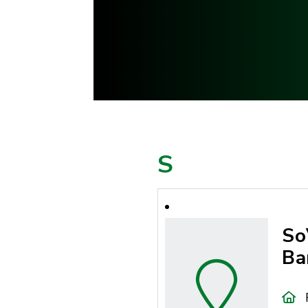
S
So
Ba