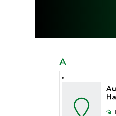
A
Au
Ha