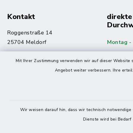
Kontakt
direkte
Durchw
Roggenstraße 14
25704 Meldorf
Montag -
04832 6065-0
Mit Ihrer Zustimmung verwenden wir auf dieser Website s
Freitag
04832 6065-215
Angebot weiter verbessern. Ihre erteil
info@mitteldithmarschen.de
Online-
Amt Mitteldithmarschen
Haben Sie
Wir weisen darauf hin, dass wir technisch notwendige 
keinen ze
Dienste wird bei Bedarf
Telefonn