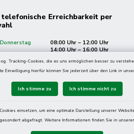
 telefonische Erreichbarkeit per
ahl
 Donnerstag
08:00 Uhr – 12:00 Uhr
14:00 Uhr – 16:00 Uhr
og. Tracking-Cookies, die es uns ermöglichen besser zu versteh
08:00 Uhr – 12:00 Uhr
te Einwilligung hierfür können Sie jederzeit über den Link in uns
Ich stimme zu
Ich stimme nicht zu
Terminvereinbarung
 ein dringendes Anliegen, finden aber online
Cookies einsetzen, um eine optimale Darstellung unserer Website
itnahen Termin? Rufen Sie uns gerne unter der
 gesondert abgefragt. Weitere Informationen finden Sie in unser
ummer 04832 6065 0 an!