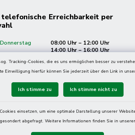
 telefonische Erreichbarkeit per
ahl
 Donnerstag
08:00 Uhr – 12:00 Uhr
14:00 Uhr – 16:00 Uhr
og. Tracking-Cookies, die es uns ermöglichen besser zu versteh
08:00 Uhr – 12:00 Uhr
te Einwilligung hierfür können Sie jederzeit über den Link in uns
Ich stimme zu
Ich stimme nicht zu
Terminvereinbarung
 ein dringendes Anliegen, finden aber online
Cookies einsetzen, um eine optimale Darstellung unserer Website
itnahen Termin? Rufen Sie uns gerne unter der
 gesondert abgefragt. Weitere Informationen finden Sie in unser
ummer 04832 6065 0 an!