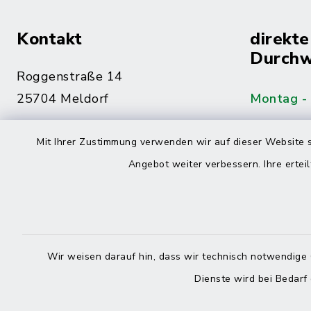
Kontakt
direkte
Durchw
Roggenstraße 14
25704 Meldorf
Montag -
04832 6065-0
Mit Ihrer Zustimmung verwenden wir auf dieser Website s
Freitag
04832 6065-215
Angebot weiter verbessern. Ihre erteil
info@mitteldithmarschen.de
Online-
Amt Mitteldithmarschen
Haben Sie
Wir weisen darauf hin, dass wir technisch notwendige 
keinen ze
Dienste wird bei Bedarf
Telefonn