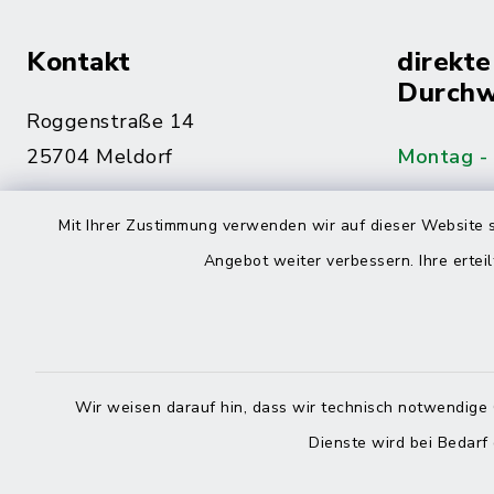
Kontakt
direkte
Durchw
Roggenstraße 14
25704 Meldorf
Montag -
04832 6065-0
Mit Ihrer Zustimmung verwenden wir auf dieser Website s
Freitag
04832 6065-215
Angebot weiter verbessern. Ihre erteil
info@mitteldithmarschen.de
Online-
Amt Mitteldithmarschen
Haben Sie
Wir weisen darauf hin, dass wir technisch notwendige 
keinen ze
Dienste wird bei Bedarf
Telefonn