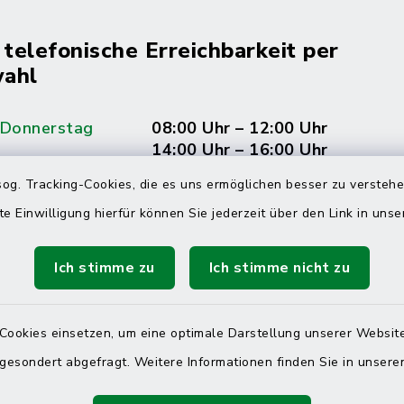
 telefonische Erreichbarkeit per
ahl
 Donnerstag
08:00 Uhr – 12:00 Uhr
14:00 Uhr – 16:00 Uhr
og. Tracking-Cookies, die es uns ermöglichen besser zu versteh
08:00 Uhr – 12:00 Uhr
te Einwilligung hierfür können Sie jederzeit über den Link in uns
Ich stimme zu
Ich stimme nicht zu
Terminvereinbarung
 ein dringendes Anliegen, finden aber online
Cookies einsetzen, um eine optimale Darstellung unserer Website
itnahen Termin? Rufen Sie uns gerne unter der
 gesondert abgefragt. Weitere Informationen finden Sie in unser
ummer 04832 6065 0 an!