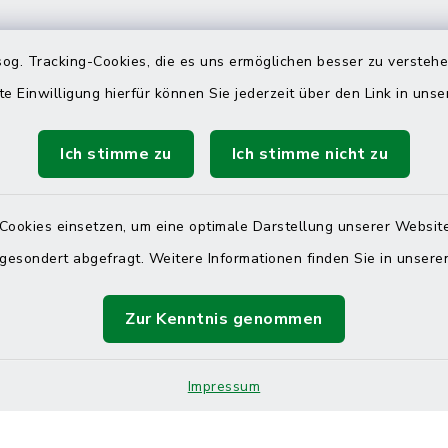
 telefonische Erreichbarkeit per
og. Tracking-Cookies, die es uns ermöglichen besser zu versteh
ahl
te Einwilligung hierfür können Sie jederzeit über den Link in uns
 Donnerstag
08:00 Uhr – 12:00 Uhr
Ich stimme zu
Ich stimme nicht zu
14:00 Uhr – 16:00 Uhr
08:00 Uhr – 12:00 Uhr
Cookies einsetzen, um eine optimale Darstellung unserer Website
 gesondert abgefragt. Weitere Informationen finden Sie in unser
Terminvereinbarung
Zur Kenntnis genommen
 ein dringendes Anliegen, finden aber online
Impressum
itnahen Termin? Rufen Sie uns gerne unter der
ummer 04832 6065 0 an!