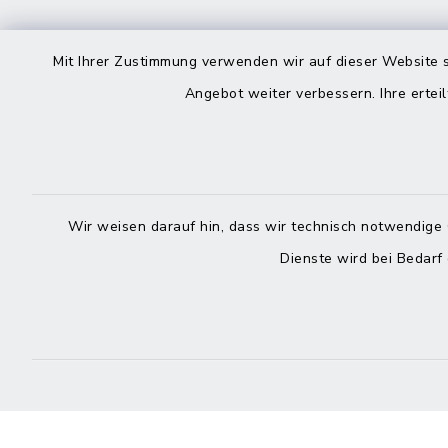
Kontakt
direkte
Mit Ihrer Zustimmung verwenden wir auf dieser Website s
Durchw
Angebot weiter verbessern. Ihre erteil
Roggenstraße 14
25704 Meldorf
Montag -
04832 6065-0
Freitag
Wir weisen darauf hin, dass wir technisch notwendige 
04832 6065-215
Dienste wird bei Bedarf
info@mitteldithmarschen.de
Online-
Amt Mitteldithmarschen
Haben Sie
keinen ze
Telefonn