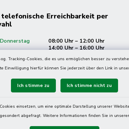
 telefonische Erreichbarkeit per
ahl
 Donnerstag
08:00 Uhr – 12:00 Uhr
14:00 Uhr – 16:00 Uhr
og. Tracking-Cookies, die es uns ermöglichen besser zu versteh
08:00 Uhr – 12:00 Uhr
te Einwilligung hierfür können Sie jederzeit über den Link in uns
Ich stimme zu
Ich stimme nicht zu
Terminvereinbarung
 ein dringendes Anliegen, finden aber online
Cookies einsetzen, um eine optimale Darstellung unserer Website
itnahen Termin? Rufen Sie uns gerne unter der
 gesondert abgefragt. Weitere Informationen finden Sie in unser
ummer 04832 6065 0 an!