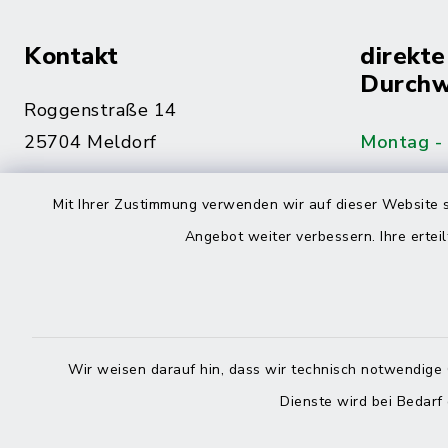
Kontakt
direkte
Durchw
Roggenstraße 14
25704 Meldorf
Montag -
04832 6065-0
Mit Ihrer Zustimmung verwenden wir auf dieser Website s
Freitag
04832 6065-215
Angebot weiter verbessern. Ihre erteil
info@mitteldithmarschen.de
Online-
Amt Mitteldithmarschen
Haben Sie
Wir weisen darauf hin, dass wir technisch notwendige 
keinen ze
Dienste wird bei Bedarf
Telefonn