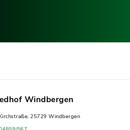
iedhof Windbergen
Kirchstraße, 25729 Windbergen
04859/567