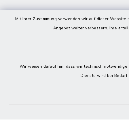
Kontakt
direkte
Mit Ihrer Zustimmung verwenden wir auf dieser Website s
Durchw
Angebot weiter verbessern. Ihre erteil
Roggenstraße 14
25704 Meldorf
Montag -
04832 6065-0
Freitag
Wir weisen darauf hin, dass wir technisch notwendige 
04832 6065-215
Dienste wird bei Bedarf
info@mitteldithmarschen.de
Online-
Amt Mitteldithmarschen
Haben Sie
keinen ze
Telefonn