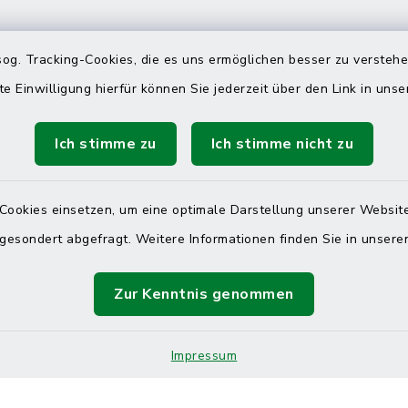
 telefonische Erreichbarkeit per
og. Tracking-Cookies, die es uns ermöglichen besser zu versteh
ahl
te Einwilligung hierfür können Sie jederzeit über den Link in uns
 Donnerstag
08:00 Uhr – 12:00 Uhr
Ich stimme zu
Ich stimme nicht zu
14:00 Uhr – 16:00 Uhr
08:00 Uhr – 12:00 Uhr
Cookies einsetzen, um eine optimale Darstellung unserer Website
 gesondert abgefragt. Weitere Informationen finden Sie in unser
Terminvereinbarung
Zur Kenntnis genommen
 ein dringendes Anliegen, finden aber online
itnahen Termin? Rufen Sie uns gerne unter der
Impressum
ummer 04832 6065 0 an!