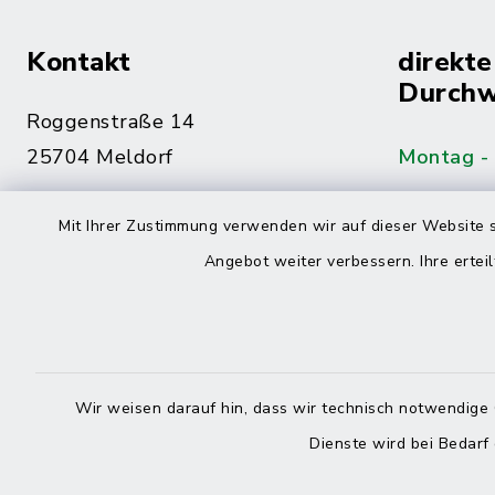
Kontakt
direkte
Durchw
Roggenstraße 14
25704 Meldorf
Montag -
04832 6065-0
Mit Ihrer Zustimmung verwenden wir auf dieser Website s
Freitag
04832 6065-215
Angebot weiter verbessern. Ihre erteil
info@mitteldithmarschen.de
Online-
Amt Mitteldithmarschen
Haben Sie
Wir weisen darauf hin, dass wir technisch notwendige 
keinen ze
Dienste wird bei Bedarf
Telefonn