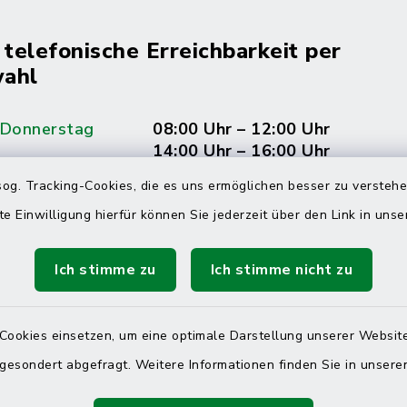
 telefonische Erreichbarkeit per
ahl
 Donnerstag
08:00 Uhr – 12:00 Uhr
14:00 Uhr – 16:00 Uhr
og. Tracking-Cookies, die es uns ermöglichen besser zu versteh
08:00 Uhr – 12:00 Uhr
te Einwilligung hierfür können Sie jederzeit über den Link in uns
Ich stimme zu
Ich stimme nicht zu
Terminvereinbarung
 ein dringendes Anliegen, finden aber online
Cookies einsetzen, um eine optimale Darstellung unserer Website
itnahen Termin? Rufen Sie uns gerne unter der
 gesondert abgefragt. Weitere Informationen finden Sie in unser
ummer 04832 6065 0 an!