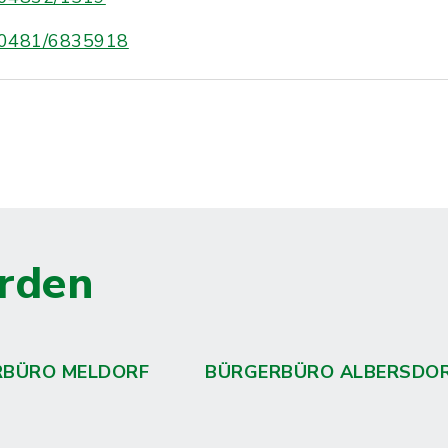
0481/6835918
rden
RBÜRO MELDORF
BÜRGERBÜRO ALBERSDO