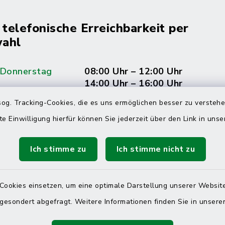
 telefonische Erreichbarkeit per
ahl
 Donnerstag
08:00 Uhr – 12:00 Uhr
14:00 Uhr – 16:00 Uhr
og. Tracking-Cookies, die es uns ermöglichen besser zu versteh
08:00 Uhr – 12:00 Uhr
te Einwilligung hierfür können Sie jederzeit über den Link in uns
Ich stimme zu
Ich stimme nicht zu
Terminvereinbarung
 ein dringendes Anliegen, finden aber online
Cookies einsetzen, um eine optimale Darstellung unserer Website
itnahen Termin? Rufen Sie uns gerne unter der
 gesondert abgefragt. Weitere Informationen finden Sie in unser
ummer 04832 6065 0 an!