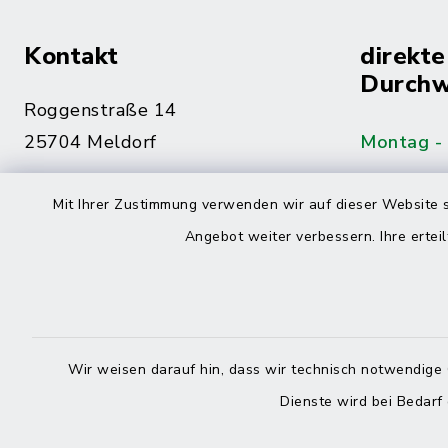
Kontakt
direkte
Durchw
Roggenstraße 14
25704 Meldorf
Montag -
04832 6065-0
Mit Ihrer Zustimmung verwenden wir auf dieser Website s
Freitag
04832 6065-215
Angebot weiter verbessern. Ihre erteil
info@mitteldithmarschen.de
Online-
Amt Mitteldithmarschen
Haben Sie
Wir weisen darauf hin, dass wir technisch notwendige 
keinen ze
Dienste wird bei Bedarf
Telefonn