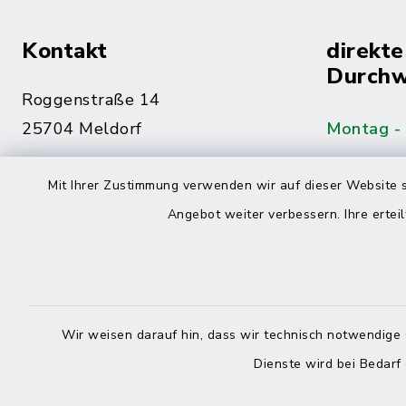
Kontakt
direkte
Durchw
Roggenstraße 14
25704 Meldorf
Montag -
04832 6065-0
Mit Ihrer Zustimmung verwenden wir auf dieser Website s
Freitag
04832 6065-215
Angebot weiter verbessern. Ihre erteil
info@mitteldithmarschen.de
Online-
Amt Mitteldithmarschen
Haben Sie
Wir weisen darauf hin, dass wir technisch notwendige 
keinen ze
Dienste wird bei Bedarf
Telefonn