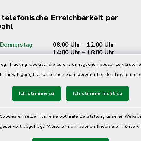
 telefonische Erreichbarkeit per
ahl
 Donnerstag
08:00 Uhr – 12:00 Uhr
14:00 Uhr – 16:00 Uhr
og. Tracking-Cookies, die es uns ermöglichen besser zu versteh
08:00 Uhr – 12:00 Uhr
te Einwilligung hierfür können Sie jederzeit über den Link in uns
Ich stimme zu
Ich stimme nicht zu
Terminvereinbarung
 ein dringendes Anliegen, finden aber online
Cookies einsetzen, um eine optimale Darstellung unserer Website
itnahen Termin? Rufen Sie uns gerne unter der
 gesondert abgefragt. Weitere Informationen finden Sie in unser
ummer 04832 6065 0 an!