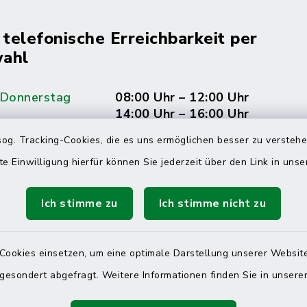
 telefonische Erreichbarkeit per
ahl
 Donnerstag
08:00 Uhr – 12:00 Uhr
14:00 Uhr – 16:00 Uhr
og. Tracking-Cookies, die es uns ermöglichen besser zu versteh
08:00 Uhr – 12:00 Uhr
te Einwilligung hierfür können Sie jederzeit über den Link in uns
Ich stimme zu
Ich stimme nicht zu
Terminvereinbarung
 ein dringendes Anliegen, finden aber online
Cookies einsetzen, um eine optimale Darstellung unserer Website
itnahen Termin? Rufen Sie uns gerne unter der
 gesondert abgefragt. Weitere Informationen finden Sie in unser
ummer 04832 6065 0 an!