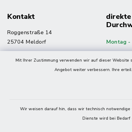
Kontakt
direkte
Durchw
Roggenstraße 14
25704 Meldorf
Montag -
04832 6065-0
Mit Ihrer Zustimmung verwenden wir auf dieser Website s
Freitag
04832 6065-215
Angebot weiter verbessern. Ihre erteil
info@mitteldithmarschen.de
Online-
Amt Mitteldithmarschen
Haben Sie
Wir weisen darauf hin, dass wir technisch notwendige 
keinen ze
Dienste wird bei Bedarf
Telefonn