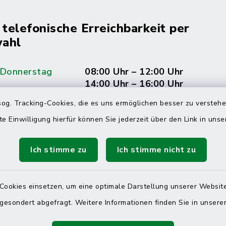
 telefonische Erreichbarkeit per
ahl
 Donnerstag
08:00 Uhr – 12:00 Uhr
14:00 Uhr – 16:00 Uhr
og. Tracking-Cookies, die es uns ermöglichen besser zu versteh
08:00 Uhr – 12:00 Uhr
te Einwilligung hierfür können Sie jederzeit über den Link in uns
Ich stimme zu
Ich stimme nicht zu
Terminvereinbarung
 ein dringendes Anliegen, finden aber online
Cookies einsetzen, um eine optimale Darstellung unserer Website
itnahen Termin? Rufen Sie uns gerne unter der
 gesondert abgefragt. Weitere Informationen finden Sie in unser
ummer 04832 6065 0 an!