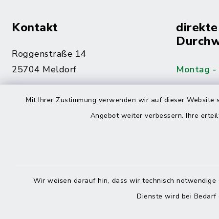
Kontakt
direkte
Durchw
Roggenstraße 14
25704 Meldorf
Montag -
04832 6065-0
Mit Ihrer Zustimmung verwenden wir auf dieser Website s
Freitag
04832 6065-215
Angebot weiter verbessern. Ihre erteil
info@mitteldithmarschen.de
Online-
Amt Mitteldithmarschen
Haben Sie
Wir weisen darauf hin, dass wir technisch notwendige 
keinen ze
Dienste wird bei Bedarf
Telefonn