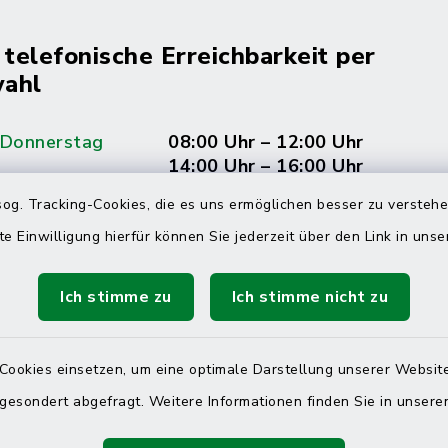
 telefonische Erreichbarkeit per
ahl
 Donnerstag
08:00 Uhr – 12:00 Uhr
14:00 Uhr – 16:00 Uhr
og. Tracking-Cookies, die es uns ermöglichen besser zu versteh
08:00 Uhr – 12:00 Uhr
te Einwilligung hierfür können Sie jederzeit über den Link in uns
Ich stimme zu
Ich stimme nicht zu
Terminvereinbarung
 ein dringendes Anliegen, finden aber online
Cookies einsetzen, um eine optimale Darstellung unserer Website
itnahen Termin? Rufen Sie uns gerne unter der
 gesondert abgefragt. Weitere Informationen finden Sie in unser
ummer 04832 6065 0 an!