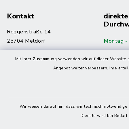
Kontakt
direkte
Durchw
Roggenstraße 14
25704 Meldorf
Montag -
04832 6065-0
Mit Ihrer Zustimmung verwenden wir auf dieser Website s
Freitag
04832 6065-215
Angebot weiter verbessern. Ihre erteil
info@mitteldithmarschen.de
Online-
Amt Mitteldithmarschen
Haben Sie
Wir weisen darauf hin, dass wir technisch notwendige 
keinen ze
Dienste wird bei Bedarf
Telefonn