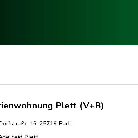
rienwohnung Plett (V+B)
Dorfstraße 16, 25719 Barlt
Adelheid Plett