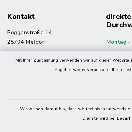
Kontakt
direkte
Durchw
Roggenstraße 14
25704 Meldorf
Montag -
04832 6065-0
Mit Ihrer Zustimmung verwenden wir auf dieser Website s
Freitag
04832 6065-215
Angebot weiter verbessern. Ihre erteil
info@mitteldithmarschen.de
Online-
Amt Mitteldithmarschen
Haben Sie
Wir weisen darauf hin, dass wir technisch notwendige 
keinen ze
Dienste wird bei Bedarf
Telefonn