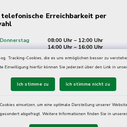
 telefonische Erreichbarkeit per
ahl
 Donnerstag
08:00 Uhr – 12:00 Uhr
14:00 Uhr – 16:00 Uhr
og. Tracking-Cookies, die es uns ermöglichen besser zu versteh
08:00 Uhr – 12:00 Uhr
te Einwilligung hierfür können Sie jederzeit über den Link in uns
Ich stimme zu
Ich stimme nicht zu
Terminvereinbarung
 ein dringendes Anliegen, finden aber online
Cookies einsetzen, um eine optimale Darstellung unserer Website
itnahen Termin? Rufen Sie uns gerne unter der
 gesondert abgefragt. Weitere Informationen finden Sie in unser
ummer 04832 6065 0 an!